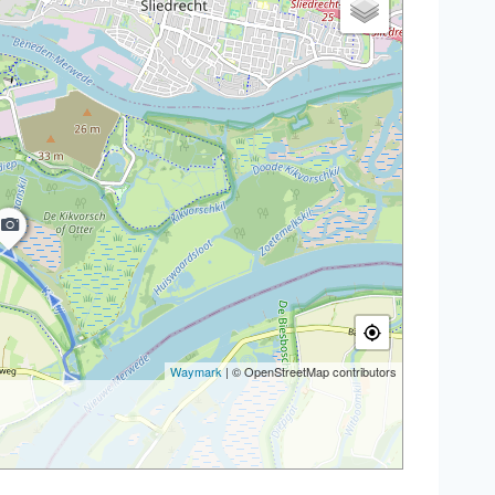
Waymark
| © OpenStreetMap contributors