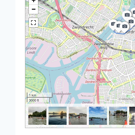
+
−
1 km
3000 ft