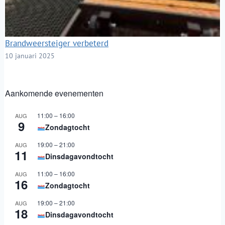
Brandweersteiger verbeterd
10 januari 2025
Aankomende evenementen
11:00
–
16:00
AUG
9
Zondagtocht
19:00
–
21:00
AUG
11
Dinsdagavondtocht
11:00
–
16:00
AUG
16
Zondagtocht
19:00
–
21:00
AUG
18
Dinsdagavondtocht