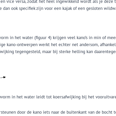
, en vice versa, zodat het heel ingewikkeld wordt als je deze
 dan ook specifiek zijn voor een kajak of een gesloten wildw
m in het water (figuur 4) krijgen veel kano’s in min of mee
ommige kano-ontwerpen werkt het echter net andersom, afhanke
fwijking tegengesteld, maar bij sterke helling kan daarentege
orm in het water leidt tot koersafwijking bij het vooruitvar
teunen door de kano iets naar de buitenkant van de bocht te