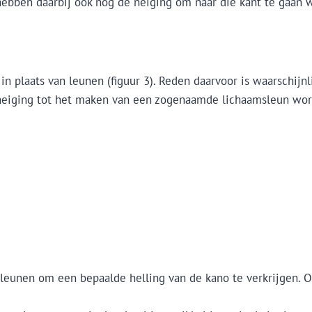
hebben daarbij ook nog de neiging om naar die kant te gaan 
n plaats van leunen (figuur 3). Reden daarvoor is waarschijnl
eiging tot het maken van een zogenaamde lichaamsleun wo
l leunen om een bepaalde helling van de kano te verkrijgen. 