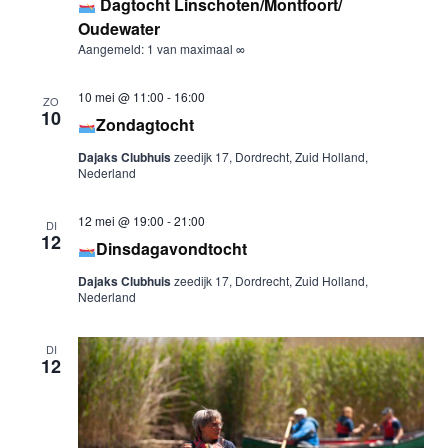
Dagtocht Linschoten/Montfoort/
Oudewater
Aangemeld: 1 van maximaal ∞
10 mei @ 11:00
-
16:00
ZO
10
Zondagtocht
C
Dajaks Clubhuis
zeedijk 17, Dordrecht, Zuid Holland,
Nederland
12 mei @ 19:00
-
21:00
DI
12
Dinsdagavondtocht
Dajaks Clubhuis
zeedijk 17, Dordrecht, Zuid Holland,
Nederland
DI
12