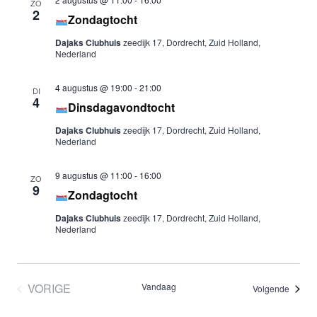
ZO
2
Zondagtocht
Dajaks Clubhuis
zeedijk 17, Dordrecht, Zuid Holland,
Nederland
4 augustus @ 19:00
-
21:00
DI
4
Dinsdagavondtocht
Dajaks Clubhuis
zeedijk 17, Dordrecht, Zuid Holland,
Nederland
9 augustus @ 11:00
-
16:00
ZO
9
Zondagtocht
Dajaks Clubhuis
zeedijk 17, Dordrecht, Zuid Holland,
Nederland
VORIGE
Vandaag
Evene
Volgende
EVENEMENTEN