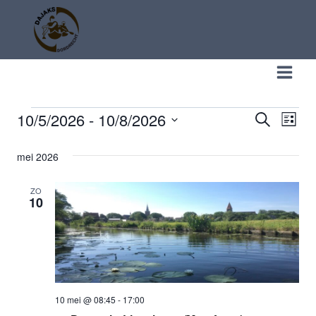
Doorgaan
naar
inhoud
10/5/2026
 - 
10/8/2026
EVENEMENTEN
ZOEKEN
EV
EVEN
LIJST
Selecteer
WE
ZOEK
mei 2026
een
NA
datum.
EN
ZO
10
WEER
NAVI
10 mei @ 08:45
-
17:00