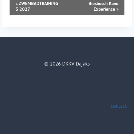
EVENEMENT
«
ZWEMBADTRAINING
Biesbosch Kano
3 2027
Experience
»
NAVIGATIE
© 2026 DKKV Dajaks
contact