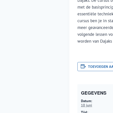
Dajaks. De cursus b
met de basisprincip
essentiële techniek
cursus ben je in s
meer geavanceerde 
volgende lessen vol
worden van Dajaks 
TOEVOEGEN A
GEGEVENS
Datum:
10 juni
Tijd: