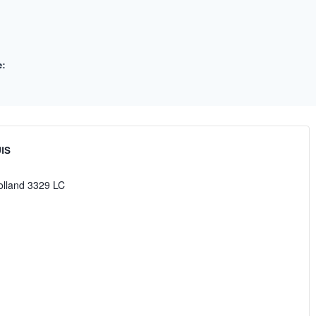
e:
IS
olland
3329 LC