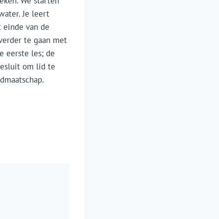
weken. We starten
ater. Je leert
t einde van de
 verder te gaan met
 eerste les; de
esluit om lid te
idmaatschap.