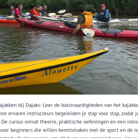
ajakken bij Dajaks: Leer de basisvaardigheden van het kajakk
ze ervaren instructeurs begeleiden je stap voor stap, zodat 
. De cursus omvat theorie, praktische oefeningen en een intro
 voor beginners die willen kennismaken met de sport en de 