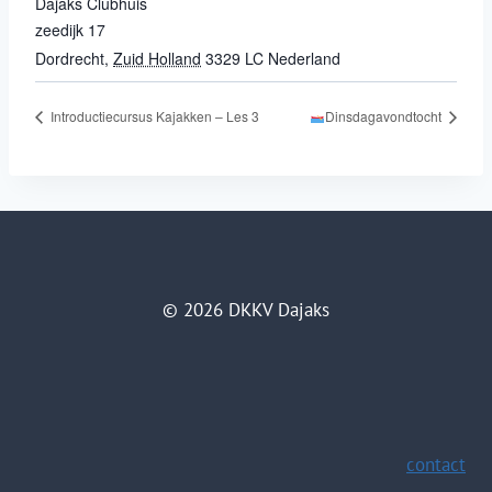
Dajaks Clubhuis
zeedijk 17
Dordrecht
,
Zuid Holland
3329 LC
Nederland
Introductiecursus Kajakken – Les 3
Dinsdagavondtocht
© 2026 DKKV Dajaks
contact